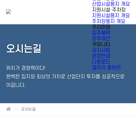
산업시설용지 개요
지원시설·주차장
지원시설용지 개요
주차장용지 개요
프리미엄
입주혜택
정주여건
커뮤니티
오시는길
공지사항
분양안내
다운로드
갤러리 홍보관
위치가 경쟁력이다!
완벽한 입지와 최상의 가치로 산업단지 투자를 성공적으로
이끕니다.
오시는길