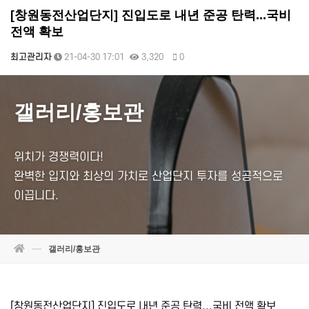
[창원동전산업단지] 진입도로 내년 준공 탄력...국비
전액 확보
최고관리자
21-04-30 17:01
3,320
0
갤러리/홍보관
위치가 경쟁력이다!
완벽한 입지와 최상의 가치로 산업단지 투자를 성공적으로
이끕니다.
갤러리/홍보관
본문
[창원동전산업단지] 진입도로 내년 준공 탄력...국비 전액 확보