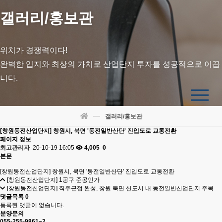
갤러리/홍보관
위치가 경쟁력이다!
완벽한 입지와 최상의 가치로 산업단지 투자를 성공적으로 이끕
니다.
갤러리/홍보관
[창원동전산업단지] 창원시, 북면 '동전일반산단' 진입도로 교통전환
페이지 정보
최고관리자
20-10-19 16:05
4,005
0
본문
[창원동전산업단지] 창원시, 북면 '동전일반산단' 진입도로 교통전환
[창원동전산업단지] 1공구 준공인가
[창원동전산업단지] 직주근접 완성, 창원 북면 신도시 내 동전일반산업단지 주목
댓글목록
0
등록된 댓글이 없습니다.
분양문의
055-255-9861~2